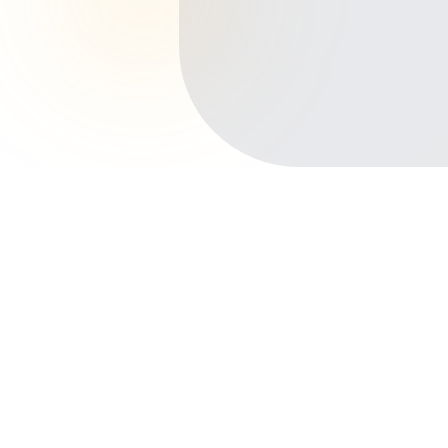
Início
Planos de Saúde
Amazonas
Iranduba
Centro
Outros bairros em Iranduba
Cacau-Pirêra
São Francisco
São José