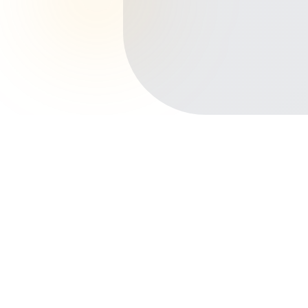
Início
Planos de Saúde
Bahia
Camaçari
Jauá
Outros bairros em Camaçari
Centro
Abrantes
Vida Nova