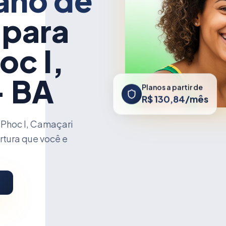
ano de
 para
c I,
- BA
Planos a partir de
R$ 130,84/mês
Phoc I, Camaçari
rtura que você e