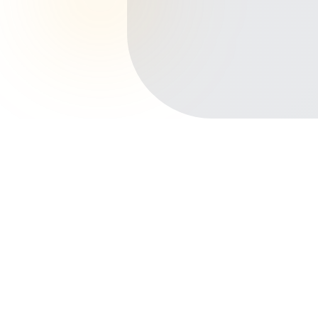
Início
Planos de Saúde
Bahia
Ilhéus
Centro
Outros bairros em Ilhéus
Pontal
Malhado
Nelson Costa