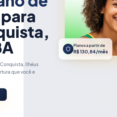
ano de
 para
uista,
BA
Planos a partir de
R$ 130,84/mês
Conquista, Ilhéus
rtura que você e