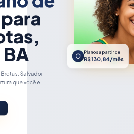
ano de
 para
otas,
- BA
Planos a partir de
R$ 130,84/mês
Brotas, Salvador
rtura que você e