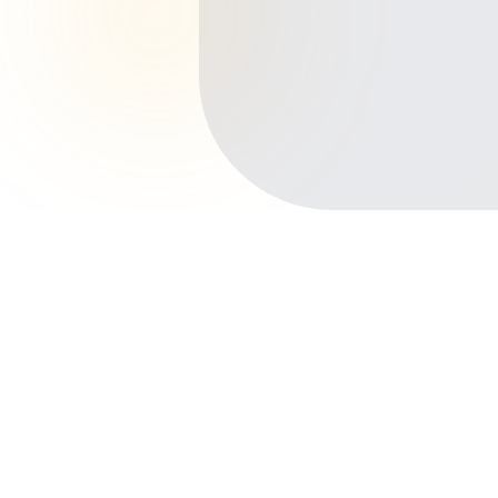
Início
Planos de Saúde
Ceará
Caucaia
Principais bairros de Caucaia
Centro
Jurema
Icaraí