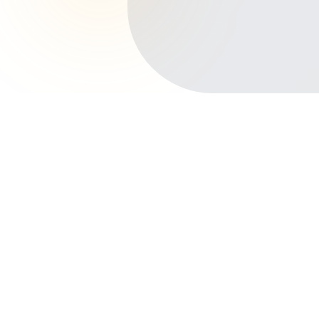
Início
Planos de Saúde
Ceará
Iguatu
Areias
Outros bairros em Iguatu
Centro
Vila Centenário
Prado
Bugi