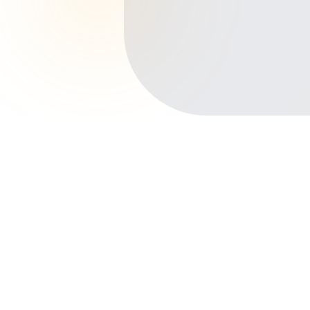
Início
Planos de Saúde
Ceará
Itapipoca
Assunção
Outros bairros em Itapipoca
Centro
Irajá
Barra Nova