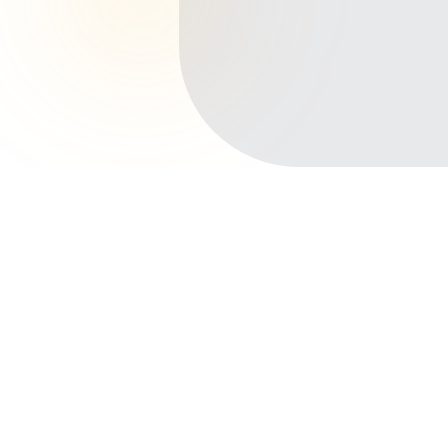
Início
Planos de Saúde
Ceará
Quixadá
Centro
Outros bairros em Quixadá
Campos
Alto São Francisco
Campo Velho