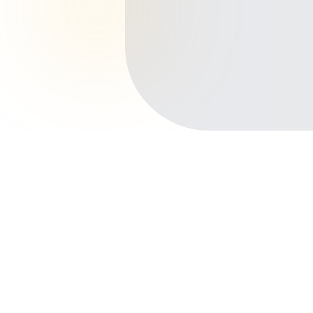
Início
Planos de Saúde
Distrito Federal
Ceilândia
Guariroba
Outros bairros em Ceilândia
Centro
P Sul