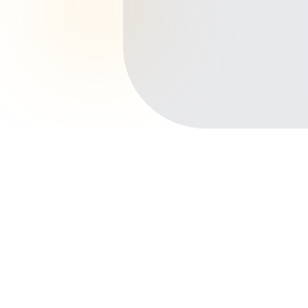
Início
Planos de Saúde
Distrito Federal
Taguatinga
Ceilândia
Outros bairros em Taguatinga
Centro
Águas Claras