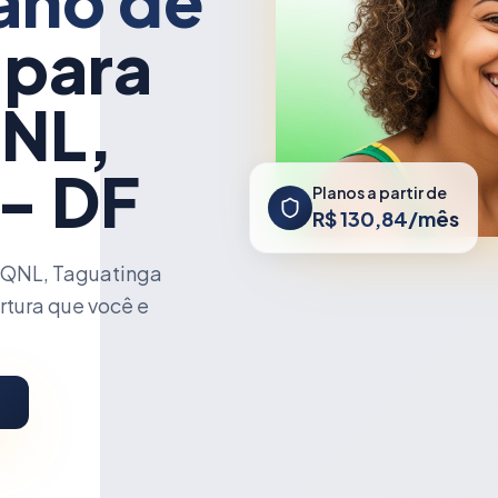
ano de
 para
NL,
 - DF
Planos a partir de
R$ 130,84/mês
 QNL, Taguatinga
rtura que você e