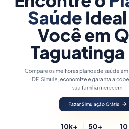
Encontre o
Pl
Saúde
Ideal
Você
em Q
Taguatinga
Compare os melhores planos de saúde em
- DF. Simule, economize e garanta a cobe
sua família merecem.
Fazer Simulação Grátis
10k+
50+
10