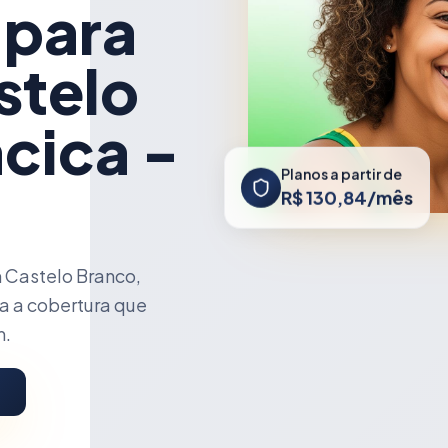
 para
stelo
cica -
Planos a partir de
R$ 130,84/mês
 Castelo Branco,
a a cobertura que
m.