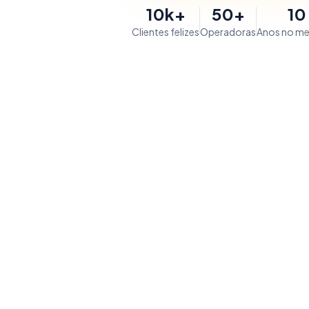
10k+
50+
10
Clientes felizes
Operadoras
Anos no m