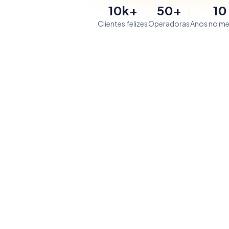
10k+
50+
10
Clientes felizes
Operadoras
Anos no m