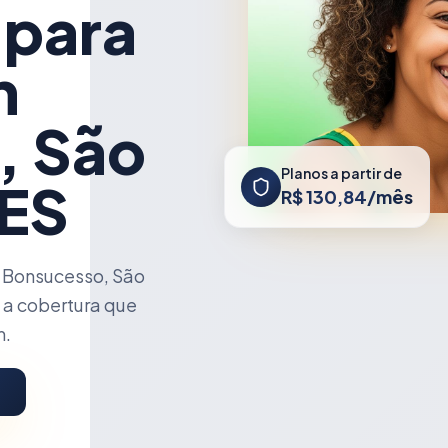
 para
m
, São
Planos a partir de
 ES
R$ 130,84/mês
 Bonsucesso, São
 a cobertura que
m.