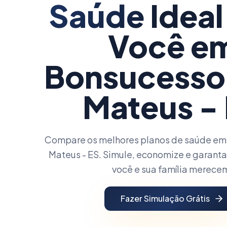
Saúde
Ideal
Você
e
Bonsucesso
Mateus -
Compare os melhores planos de saúde em
Mateus - ES. Simule, economize e garanta
você e sua família merece
Fazer Simulação Grátis