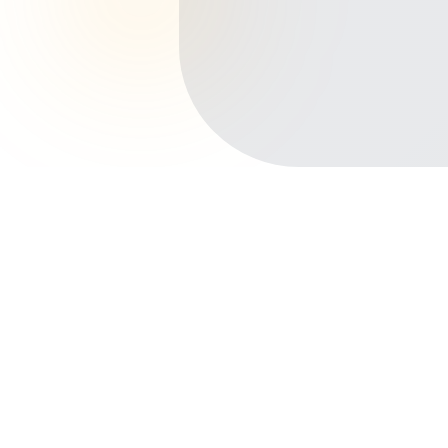
Início
Planos de Saúde
Espírito Santo
Vila Velha
Centro
Outros bairros em Vila Velha
Praia da Costa
Itapuã
Glória