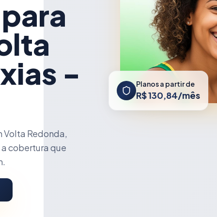
 para
olta
xias -
Planos a partir de
R$ 130,84/mês
 Volta Redonda,
 a cobertura que
m.