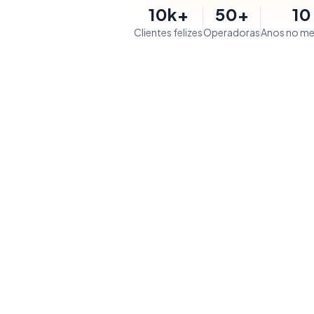
10k+
50+
10
Clientes felizes
Operadoras
Anos no m