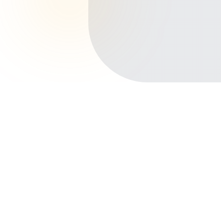
Início
Planos de Saúde
Maranhão
Imperatriz
Juçara
Outros bairros em Imperatriz
Centro
Nova Imperatriz
Maranhão Novo