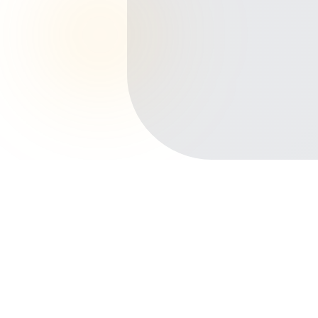
Início
Planos de Saúde
Minas Gerais
Belo Horizonte
Principais bairros de Belo Horizonte
Savassi
Centro