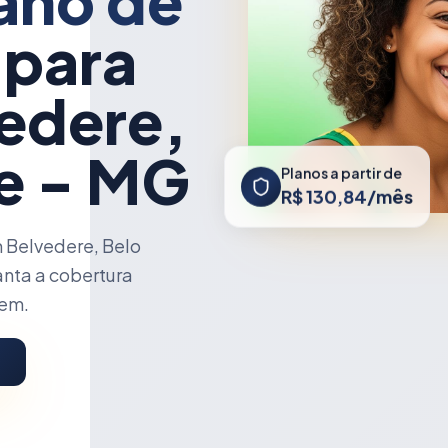
ano de
 para
edere,
te - MG
Planos a partir de
R$ 130,84/mês
 Belvedere, Belo
anta a cobertura
cem.