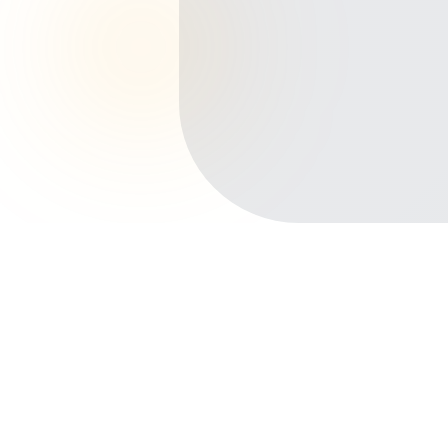
Início
Planos de Saúde
Minas Gerais
Juiz de Fora
Alto dos Passos
Outros bairros em Juiz de Fora
Centro
São Mateus