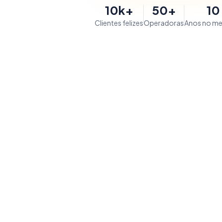
10k+
50+
10
Clientes felizes
Operadoras
Anos no m