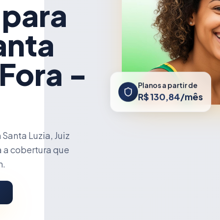
 para
anta
 Fora -
Planos a partir de
R$ 130,84/mês
anta Luzia, Juiz
a a cobertura que
m.