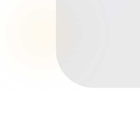
Início
Planos de Saúde
Minas Gerais
Ribeirão das Neves
Justinópolis
Outros bairros em Ribeirão das
Neves