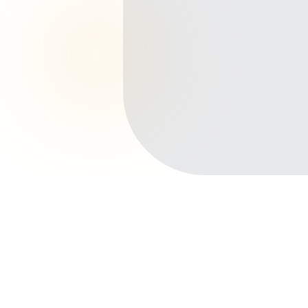
Início
Planos de Saúde
Minas Gerais
Ribeirão das Neves
Neviana
Outros bairros em Ribeirão das
Neves
Centro