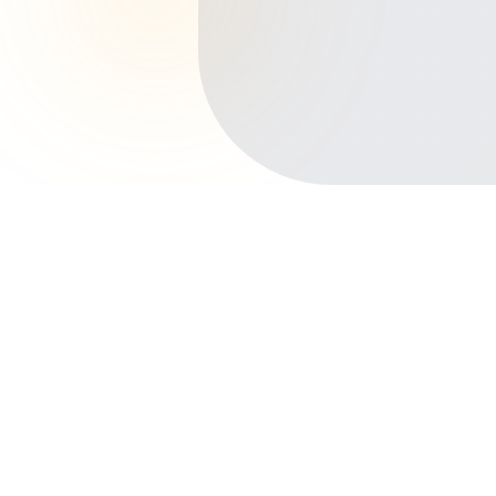
Início
Planos de Saúde
Minas Gerais
Uberaba
Abadia
Outros bairros em Uberaba
Centro
Fabrício
Mercês