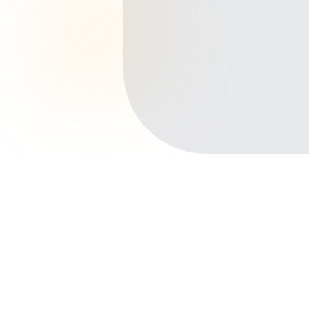
Início
Planos de Saúde
Minas Gerais
Uberaba
Jardim Induberaba
Outros bairros em Uberaba
Centro
Fabrício