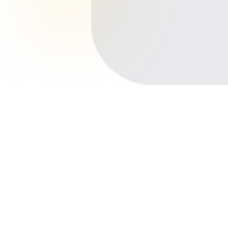
Início
Planos de Saúde
Minas Gerais
Uberaba
Mercês
Outros bairros em Uberaba
Centro
Fabrício
São Benedito