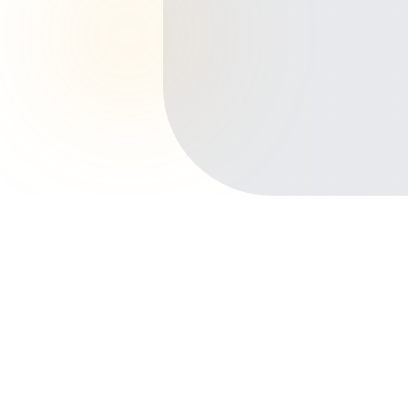
Início
Planos de Saúde
Pará
Principais cidades de Pará
Belém
Ananindeua