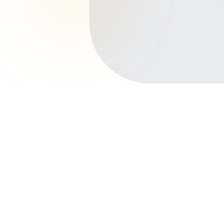
Início
Planos de Saúde
Pará
Castanhal
Pirajá
Outros bairros em Castanhal
Centro
Ianetama
Nova Olinda