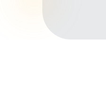
Início
Planos de Saúde
Pará
Parauapebas
Centro
Outros bairros em Parauapebas
Rio Verde
Cidade Nova
Beira Rio