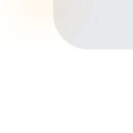
Início
Planos de Saúde
Paraíba
Santa Rita
Centro
Outros bairros em Santa Rita
Várzea Nova
Marcos Moura
Tibiri