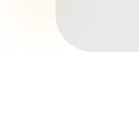
Início
Planos de Saúde
Pernambuco
Camaragibe
Centro
Outros bairros em Camaragibe
Aldeia
Timbi
Tabatinga