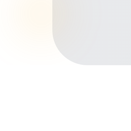
Início
Planos de Saúde
Pernambuco
Camaragibe
Santa Mônica
Outros bairros em Camaragibe
Centro
Aldeia