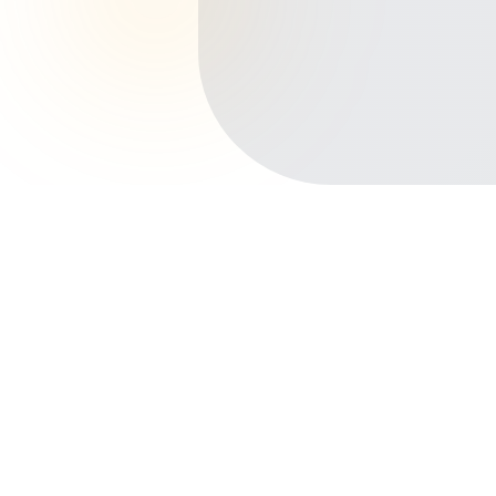
Início
Planos de Saúde
Pernambuco
Paulista
Nobre
Outros bairros em Paulista
Centro
Maranguape I
Pau Amarelo