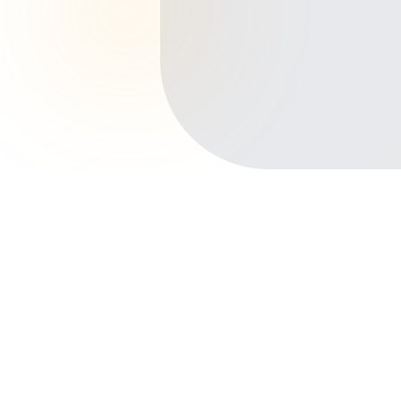
Início
Planos de Saúde
Pernambuco
Petrolina
Principais bairros de Petrolina
Centro
São José
Areia Branca