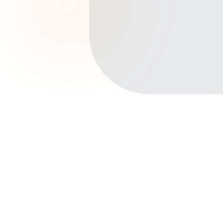
Início
Planos de Saúde
Paraná
Cascavel
Principais bairros de Cascavel
Centro
Neva
Alto Alegre