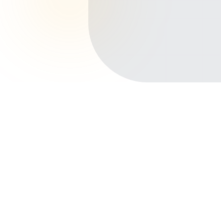
Início
Planos de Saúde
Paraná
Cascavel
Alto Alegre
Outros bairros em Cascavel
Centro
Neva
Parque São Paulo