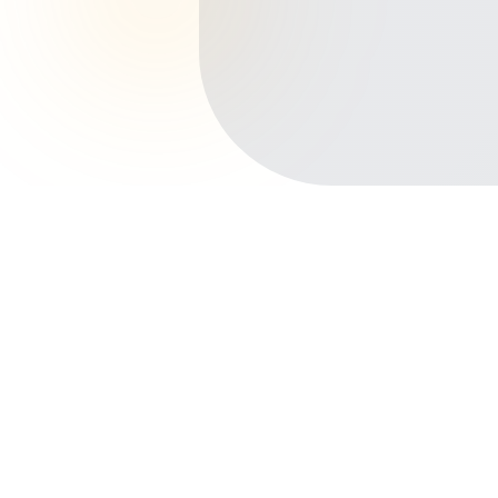
Início
Planos de Saúde
Paraná
Curitiba
Alto da XV
Outros bairros em Curitiba
Centro
Batel
Água Verde