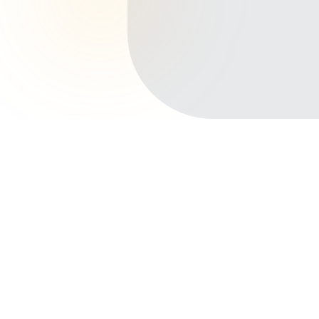
Início
Planos de Saúde
Paraná
Curitiba
Centro
Outros bairros em Curitiba
Batel
Água Verde
Bigorrilho