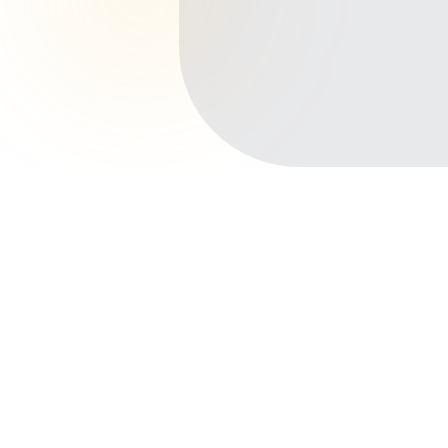
Início
Planos de Saúde
Paraná
Foz do Iguaçu
Centro
Outros bairros em Foz do Iguaçu
Vila A
Jardim Lancaster
Porto Meira