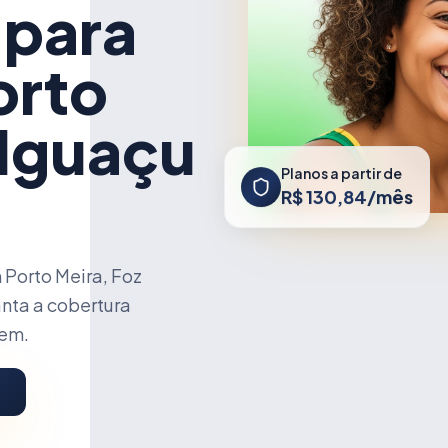
 para
orto
 Iguaçu
Planos a partir de
R$ 130,84/mês
Porto Meira, Foz
anta a cobertura
cem.