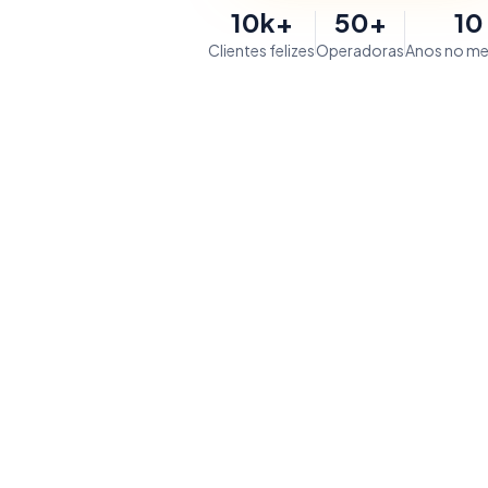
10k+
50+
10
Clientes felizes
Operadoras
Anos no m