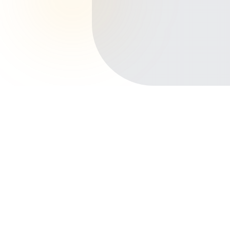
Início
Planos de Saúde
Paraná
Maringá
Centro
Outros bairros em Maringá
Zona 7
Zona 5
Vila Bosque