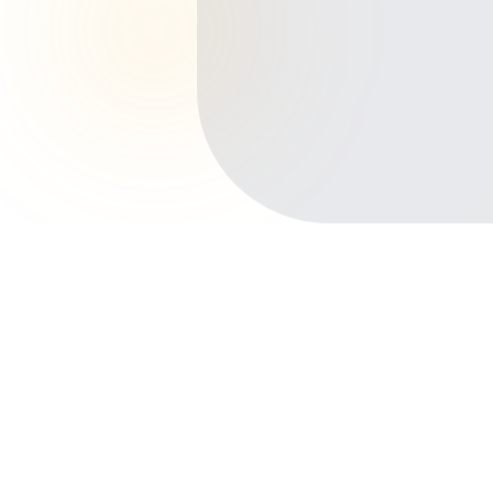
Início
Planos de Saúde
Paraná
Maringá
Vila Morangueira
Outros bairros em Maringá
Centro
Zona 7