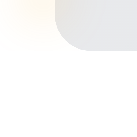
Início
Planos de Saúde
Paraná
Paranaguá
Centro
Outros bairros em Paranaguá
Leblon
Costeira
Porto dos Padres