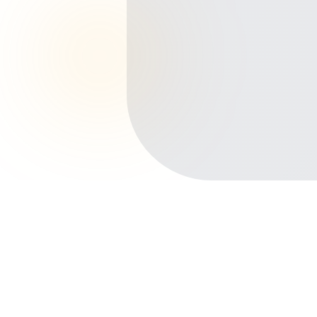
Início
Planos de Saúde
Paraná
São José dos Pinhais
Cruzeiro
Outros bairros em São José dos
Pinhais
Centro