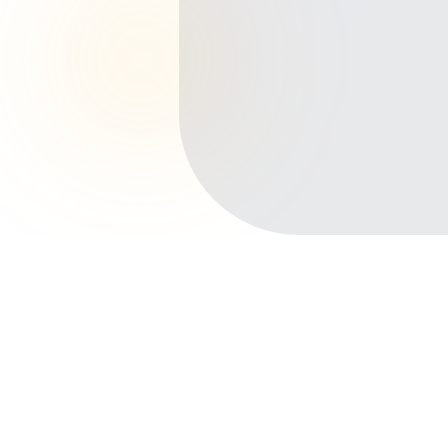
Início
Planos de Saúde
Paraná
São José dos Pinhais
Iná
Outros bairros em São José dos
Pinhais
Centro