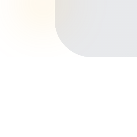
Início
Planos de Saúde
Rio de Janeiro
Belford Roxo
Lote XV
Outros bairros em Belford Roxo
Centro
Areia Branca