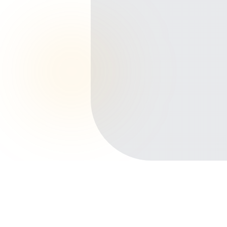
Início
Planos de Saúde
Rio de Janeiro
Campos dos Goytacazes
Parque Tamandaré
Outros bairros em Campos dos
Goytacazes