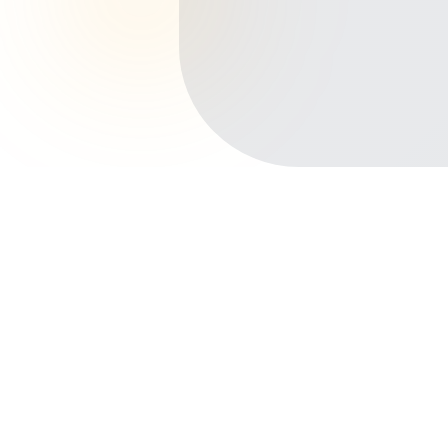
Início
Planos de Saúde
Rio de Janeiro
Niterói
Centro
Outros bairros em Niterói
Icaraí
Santa Rosa
Fonseca