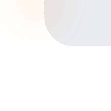
Início
Planos de Saúde
Rio de Janeiro
Petrópolis
Valparaíso
Outros bairros em Petrópolis
Centro
Quitandinha